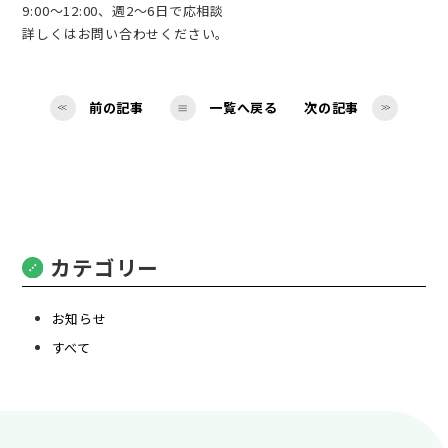
・眼科
9:00～12:00、週2～6日で応相談
詳しくはお問い合わせください。
・外科
・皮膚科
前の記事
一覧へ戻る
次の記事
・泌尿器科
・精神科・心療内科
（アルコール依存症専門治療・物忘れ外来）
・人工透析内科
カテゴリー
・放射線科
お知らせ
すべて