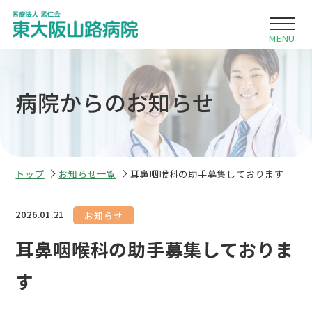
病院からのお知らせ
当院について
診療時間・各部門のご案内
入院・面会のご案内
トップ
お知らせ一覧
耳鼻咽喉科の助手募集しております
・内科
お知らせ
採用情報
・循環器内科
2026.01.21
お知らせ
・整形外科
耳鼻咽喉科の助手募集しておりま
・リハビリテーション科
す
・耳鼻咽喉科