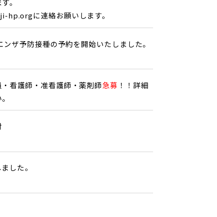
ます。
ji-hp.orgに連絡お願いします。
ルエンザ予防接種の予約を開始いたしました。
員・看護師・准看護師・薬剤師
急募
！！詳細
い。
付
しました。