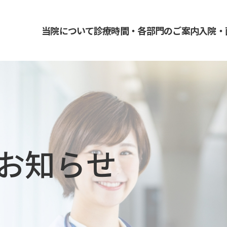
当院について
診療時間・各部門のご案内
入院・
・内科
・耳鼻咽喉科
お知らせ
・循環器内科
・眼科
・整形外科
・外科
・リハビリテーション科
・皮膚科