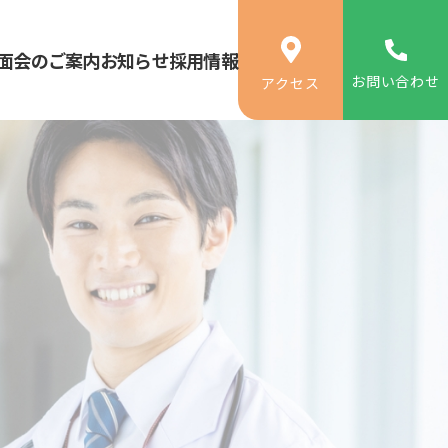
面会のご案内
お知らせ
採用情報
お問い合わせ
アクセス
・泌尿器科
・精神科・心療内科
（アルコール依存症専門治療・物忘れ外来）
・人工透析内科
・放射線科