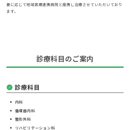
・眼科
要に応じて地域医療連携病院と提携し治療させていただいており
ます。
・外科
・皮膚科
・泌尿器科
・精神科・心療内科
（アルコール依存症専門治療・物忘れ外来）
診療科目のご案内
・人工透析内科
・放射線科
診療科目
内科
循環器内科
整形外科
リハビリテーション科