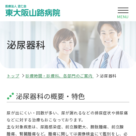
泌尿器科
当院について
診療時間・各部門のご案内
入院・面会のご案内
トップ
診療時間・診療科、各部門のご案内
泌尿器科
・内科
お知らせ
採用情報
・循環器内科
泌尿器科の概要・特色
・整形外科
尿が出にくい・回数が多い、尿が漏れるなどの排尿症状や排尿痛
・リハビリテーション科
などに対する治療もおこなっております。
主な対象疾患は、尿路感染症、前立腺肥大、膀胱腫瘍、前立腺
・耳鼻咽喉科
腫瘍、腎臓腫瘍など。腫瘍に関しては画像検査にて鑑別をし、必